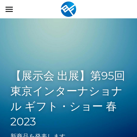
ホーム
弊社について
メディア掲載
代表あいさつ
会社概要
商品一覧
【展示会 出展】第95回 
経営理念
SDGsへの取組み
東京インターナショナ
採用情報
FAQ
ル ギフト・ショー 春 
検索
2023
新商品を発表します