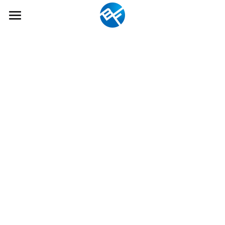
×
ブログカテゴリー
ホーム
すべてのカテゴリ
弊社について
メディア掲載
代表あいさつ
会社概要
商品一覧
経営理念
SDGsへの取組み
採用情報
FAQ
検索